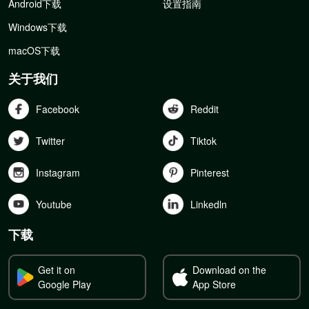
Android下载
设置指南
Windows下载
macOS下载
关于我们
Facebook
Reddit
Twitter
Tiktok
Instagram
Pinterest
Youtube
Linkedln
下载
Get it on
Download on the
Google Play
App Store