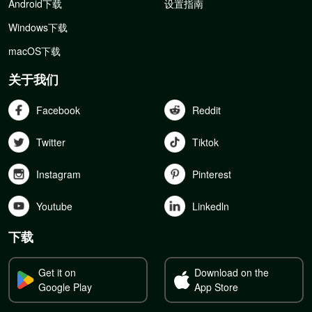
Android下载
设置指南
Windows下载
macOS下载
关于我们
Facebook
Reddit
Twitter
Tiktok
Instagram
Pinterest
Youtube
Linkedln
下载
Get it on
Download on the
Google Play
App Store