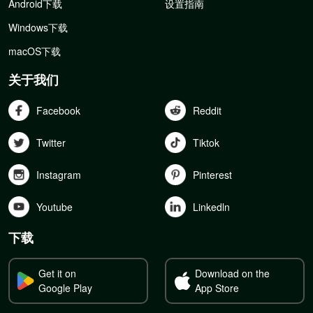
Android下载
设置指南
Windows下载
macOS下载
关于我们
Facebook
Reddit
Twitter
Tiktok
Instagram
Pinterest
Youtube
Linkedln
下载
Get it on
Download on the
Google Play
App Store