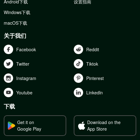
Android下载
设置指南
Windows下载
macOS下载
关于我们
Facebook
Reddit
Twitter
Tiktok
Instagram
Pinterest
Youtube
Linkedln
下载
Get it on
Download on the
Google Play
App Store