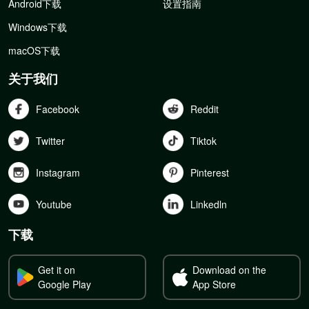
Android下载
设置指南
Windows下载
macOS下载
关于我们
Facebook
Reddit
Twitter
Tiktok
Instagram
Pinterest
Youtube
Linkedln
下载
Get it on
Download on the
Google Play
App Store