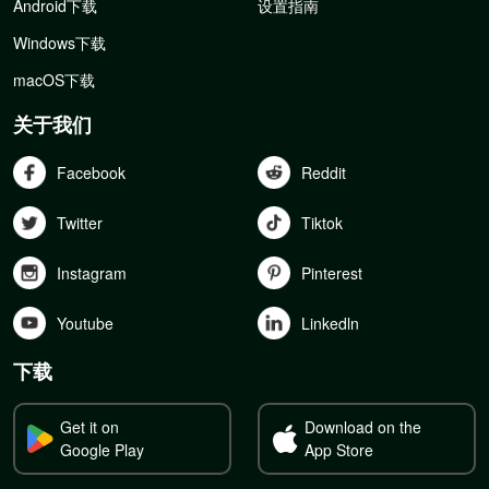
Android下载
设置指南
Windows下载
macOS下载
关于我们
Facebook
Reddit
Twitter
Tiktok
Instagram
Pinterest
Youtube
Linkedln
下载
Get it on
Download on the
Google Play
App Store