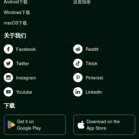
Android下载
设置指南
Windows下载
macOS下载
关于我们
Facebook
Reddit
Twitter
Tiktok
Instagram
Pinterest
Youtube
Linkedln
下载
Get it on
Download on the
Google Play
App Store